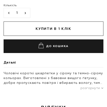
Кількість
КУПИТИ В 1 КЛІК
ДО КОШИКА
Деталі
Чоловічі короткі шкарпетки у сірому та темно-сірому
кольорах. Виготовлені з бавовни вищого ґатунку,
добре пропускають повітря і вбирають вологу, тим…
розгорнути