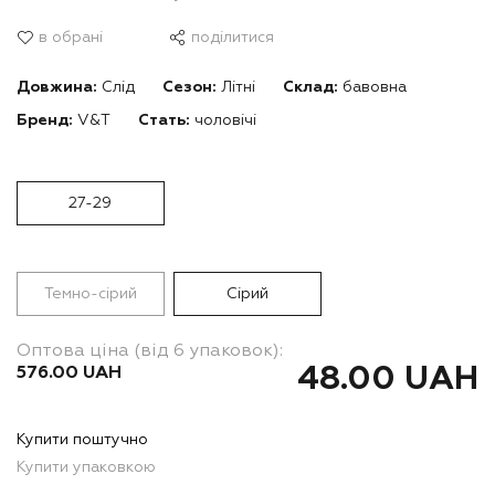
в обрані
поділитися
Довжина:
Слід
Сезон:
Літні
Склад:
бавовна
Бренд:
V&T
Стать:
чоловічі
27-29
Темно-сірий
Сірий
Оптова ціна (від 6 упаковок):
48.00 UAH
576.00 UAH
Купити поштучно
Купити упаковкою