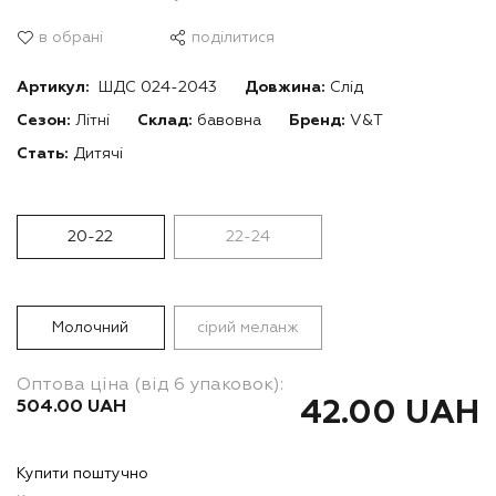
в обрані
поділитися
Артикул:
ШДС 024-2043
Довжина:
Слід
Сезон:
Літні
Склад:
бавовна
Бренд:
V&T
Стать:
Дитячі
20-22
22-24
Молочний
сірий меланж
Оптова ціна (від 6 упаковок):
42.00 UAH
504.00 UAH
Купити поштучно