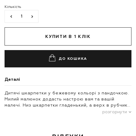
Кількість
КУПИТИ В 1 КЛІК
ДО КОШИКА
Деталі
Дитячі шкарпетки у бежевому кольорі з пандочкою.
Милий малюнок додасть настрою вам та вашій
малечі. Низ шкарпетки гладенький, а верх в рубчик…
розгорнути