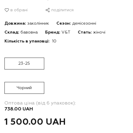
в обрані
поділитися
Довжина:
заколінник
Сезон:
демісезонні
Склад:
бавовна
Бренд:
V&T
Стать:
жіночі
Кількість в упаковці:
10
23-25
Чорний
Оптова ціна (від 6 упаковок):
738.00 UAH
1 500.00 UAH