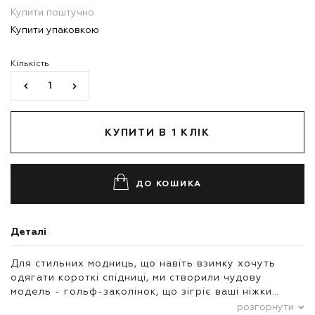
Купити поштучно
Купити упаковкою
Кількість
КУПИТИ В 1 КЛІК
ДО КОШИКА
Деталі
Для стильних модниць, що навіть взимку хочуть
одягати короткі спідниці, ми створили чудову
модель - гольф-заколінок, що зігріє ваші ніжки…
розгорнути