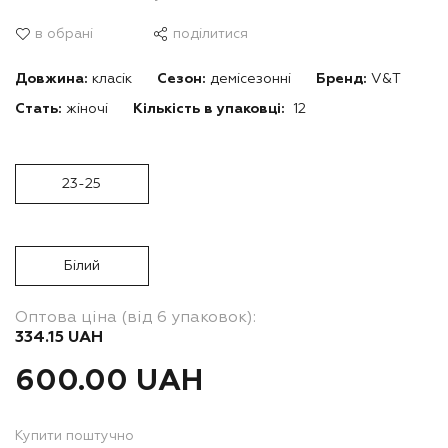
в обрані
поділитися
Довжина:
класік
Сезон:
демісезонні
Бренд:
V&T
Стать:
жіночі
Кількість в упаковці:
12
23-25
Білий
Оптова ціна (від 6 упаковок):
334.15 UAH
600.00 UAH
Купити поштучно